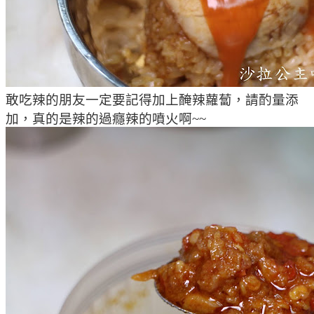
敢吃辣的朋友一定要記得加上醃辣蘿蔔，請酌量添
加，真的是辣的過癮辣的噴火啊~~