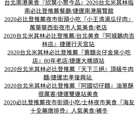
台北南港美食『欣葉小聚今品』2020台北米其林指
南必比登推薦餐廳/捷運南港展覽館
2020必比登推薦夜市街頭小吃『小王清湯瓜仔肉』
萬華華西街夜市人氣美食/老店
2020台
北米其林必比登推薦/台北美食『阿城鵝肉吉
林店』捷運行天宮站
2020台北
米其林必比登推薦『賣麵炎仔金泉小吃
店』80年老店/捷運大橋頭站
2020台北米其林必比登推薦『天下三絕』頂級牛肉
麵/捷運忠孝復興站
2020台北米其林必比登推薦『阿國切仔麵』油蔥酥
很厲害/捷運雙連站美食
2020必比登推薦夜市街頭小吃/士林夜市美食『海友
十全藥燉排骨』人氣美食/補冬