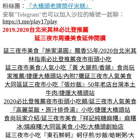
粉絲團：
『大橋頭老牌筒仔米糕』
安裝"Telegram"也可以加入沙拉的帳號一起聊：
https://t.me/play17play
2019.2020台北米其林必比登推薦
延三夜市周邊美食延伸閱讀
延三夜市美食『施家湯圓』飄香55年/2020台北米其
林指南必比登推薦夜市街頭小吃
延三夜市美食/人氣小吃『黃 大腸煎/香腸』食尚玩
家推薦/捷運大橋頭站/內附7攤延三夜市人氣美食
大同區延三夜市小吃『張炒飯』50年老店台灣本土
牛肉/捷運大橋頭站
2020必比登推薦夜市街頭小吃類/延三夜市人氣美食
『高麗菜飯‧原汁排骨湯』小吃/捷運大橋頭站
食尚玩家介紹/延三夜市美食『祥記純糖麻糬』麻糬
冰/燒麻糬/大同區美食.小吃/大橋頭創始店
延三夜市小吃『東石鮮蚵』蚵仔煎/炒飯/蛤蜊粥/大