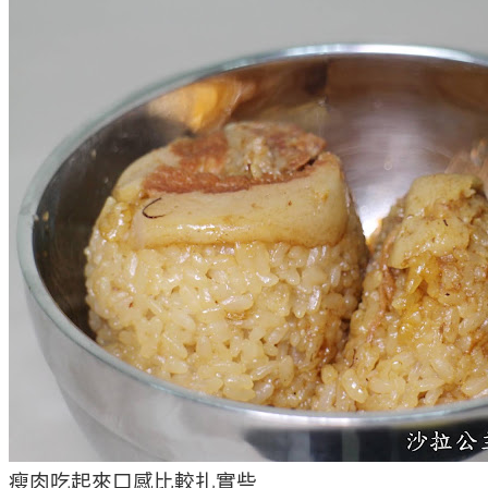
瘦肉吃起來口感比較扎實些