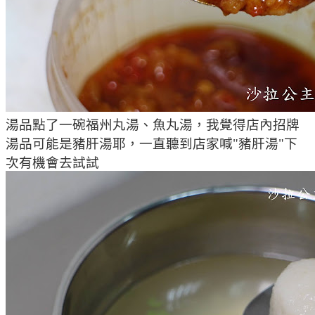
湯品點了一碗福州丸湯、魚丸湯，我覺得店內招牌
湯品可能是豬肝湯耶，一直聽到店家喊"豬肝湯"下
次有機會去試試