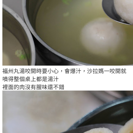
福州丸湯咬開時要小心，會爆汁，沙拉媽一咬開就
噴得整個桌上都是湯汁
裡面的肉沒有腥味還不錯