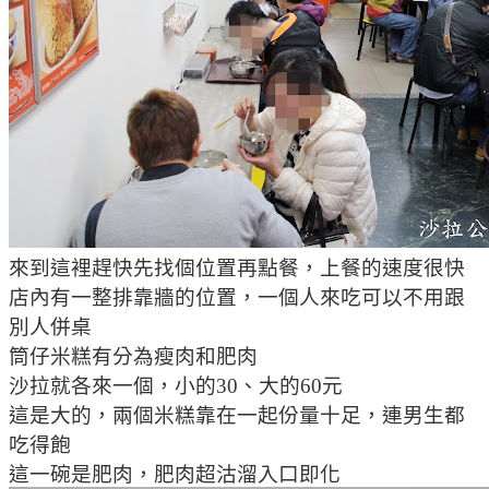
來到這裡趕快先找個位置再點餐，上餐的速度很快
店內有一整排靠牆的位置，一個人來吃可以不用跟
別人併桌
筒仔米糕有分為瘦肉和肥肉
沙拉就各來一個，小的30、大的60元
這是大的，兩個米糕靠在一起份量十足，連男生都
吃得飽
這一碗是肥肉，肥肉超沽溜入口即化