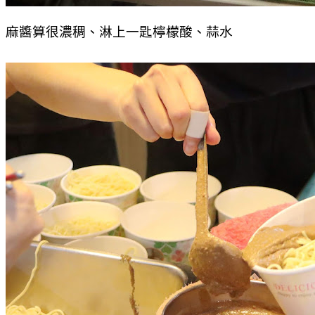
麻醬算很濃稠、淋上一匙檸檬酸、蒜水