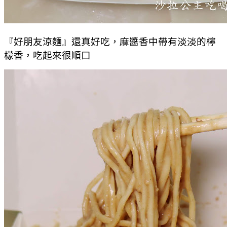
『好朋友涼麵』還真好吃，麻醬香中帶有淡淡的檸
檬香，吃起來很順口