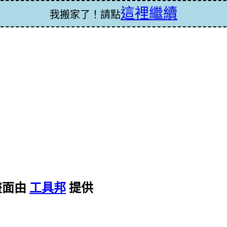
這裡繼續
我搬家了！請點
畫面由
工具邦
提供