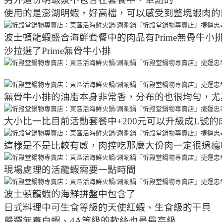
使用的是澎湖明蝦，好高檔，可以感受到整塊蝦肉的
波士頓龍蝦盛合海鮮套餐中的肉品有Prime無骨牛小排、
沙拉選了Prime無骨牛小排
無骨牛小排的油脂本身非常香，分布的也很均勻，尤其
大小比一比目前活動套餐中+200元可以升級成L號的
這樣是不是比較有感，肉控吃那麼大份肉一定很過癮
現場處理的活龍蝦需要一點時間
波士頓龍蝦的海鮮拼盤中包含了
日式料理中可生食等級的天使紅蝦、生食級的干貝
嚴選無毒白蝦、4A等級的軟絲也是最高級