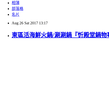
相簿
部落格
名片
Aug
26
Sat
2017
13:17
東區活海鮮火鍋/涮涮鍋『忻殿堂鍋物