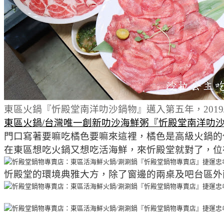
東區火鍋『忻殿堂南洋叻沙鍋物』邁入第五年，2019
東區火鍋/台灣唯一創新叻沙海鮮粥『忻殿堂南洋叻沙
門口寫著要嘛吃橘色要嘛來這裡，橘色是高級火鍋的
在東區想吃火鍋又想吃活海鮮，來忻殿堂就對了，位
忻殿堂的環境典雅大方，除了窗邊的兩桌及吧台區外