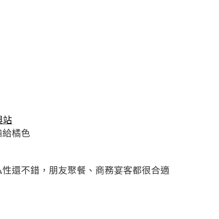
興站
輸給橘色
私性還不錯，朋友聚餐、商務宴客都很合適