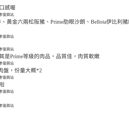
口感喔
黃金六兩松阪豬、Prime肋眼沙朗、Bellota伊比利
是Prime等級的肉品，品質佳，肉質軟嫩
肉盤，份量大概*2
啦