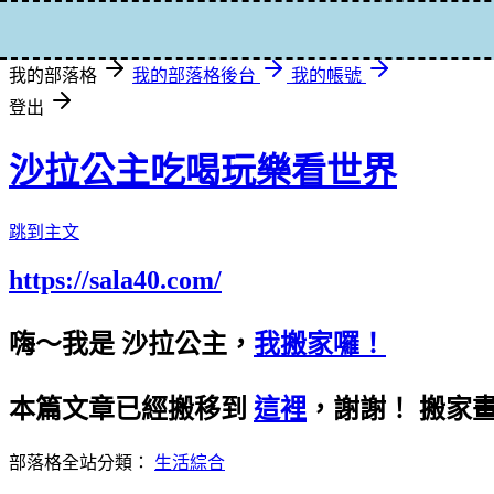
登入
我的部落格
我的部落格後台
我的帳號
登出
沙拉公主吃喝玩樂看世界
跳到主文
https://sala40.com/
嗨～我是 沙拉公主，
我搬家囉！
本篇文章已經搬移到
這裡
，謝謝！
搬家
部落格全站分類：
生活綜合