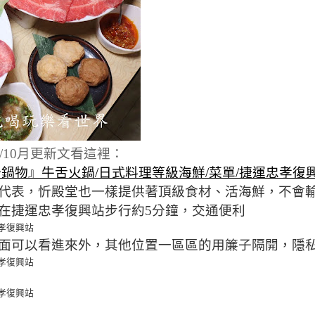
/10月更新文看這裡：
鍋物』牛舌火鍋/日式料理等級海鮮/菜單/捷運忠孝復
代表，忻殿堂也一樣提供著頂級食材、活海鮮，不會
在捷運忠孝復興站步行約5分鐘，交通便利
面可以看進來外，其他位置一區區的用簾子隔開，隱