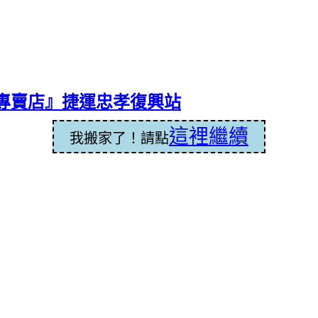
專賣店』捷運忠孝復興站
這裡繼續
我搬家了！請點