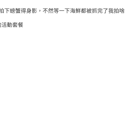
拍下螃蟹得身影，不然等一下海鮮都被抓完了我拍啥
的活動套餐