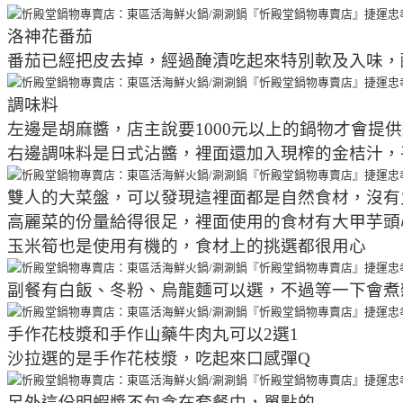
洛神花番茄
番茄已經把皮去掉，經過醃漬吃起來特別軟及入味，
調味料
左邊是胡麻醬，店主說要1000元以上的鍋物才會提
右邊調味料是日式沾醬，裡面還加入現榨的金桔汁，
雙人的大菜盤，可以發現這裡面都是自然食材，沒有
高麗菜的份量給得很足，裡面使用的食材有大甲芋頭
玉米筍也是使用有機的，食材上的挑選都很用心
副餐有白飯、冬粉、烏龍麵可以選，不過等一下會煮
手作花枝漿和手作山藥牛肉丸可以2選1
沙拉選的是手作花枝漿，吃起來口感彈Q
另外這份明蝦漿不包含在套餐中，單點的