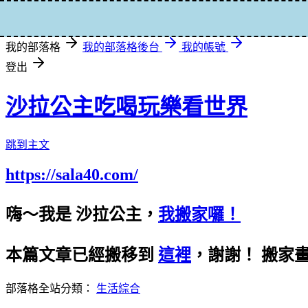
登入
我的部落格
我的部落格後台
我的帳號
登出
沙拉公主吃喝玩樂看世界
跳到主文
https://sala40.com/
嗨～我是 沙拉公主，
我搬家囉！
本篇文章已經搬移到
這裡
，謝謝！
搬家
部落格全站分類：
生活綜合