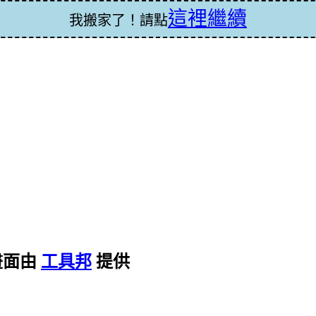
這裡繼續
我搬家了！請點
畫面由
工具邦
提供