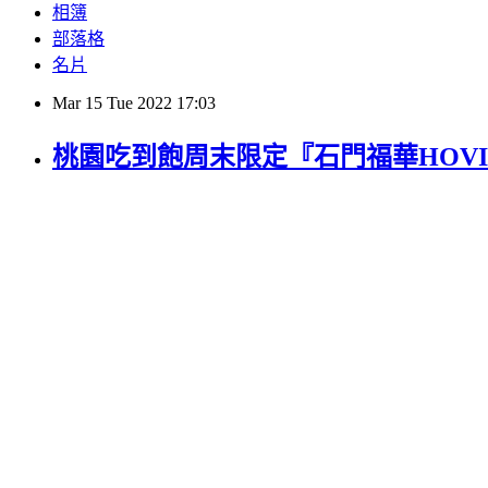
相簿
部落格
名片
Mar
15
Tue
2022
17:03
桃園吃到飽周末限定『石門福華HOVII 