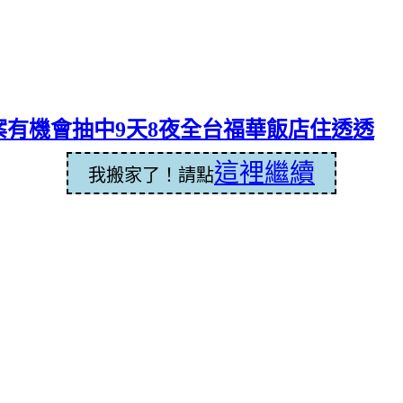
有機會抽中9天8夜全台福華飯店住透透
這裡繼續
我搬家了！請點