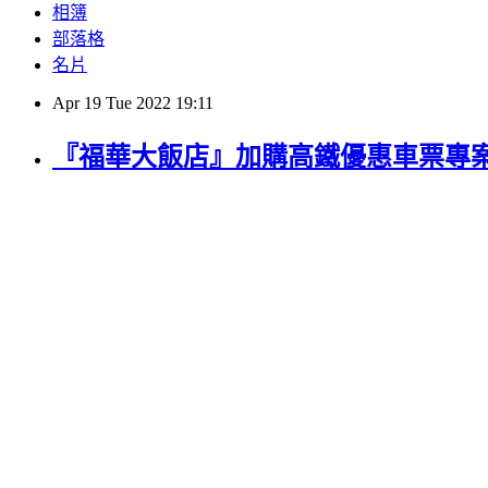
相簿
部落格
名片
Apr
19
Tue
2022
19:11
『福華大飯店』加購高鐵優惠車票專案