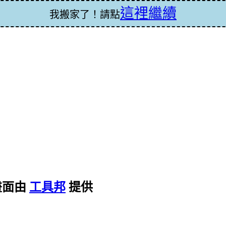
這裡繼續
我搬家了！請點
畫面由
工具邦
提供