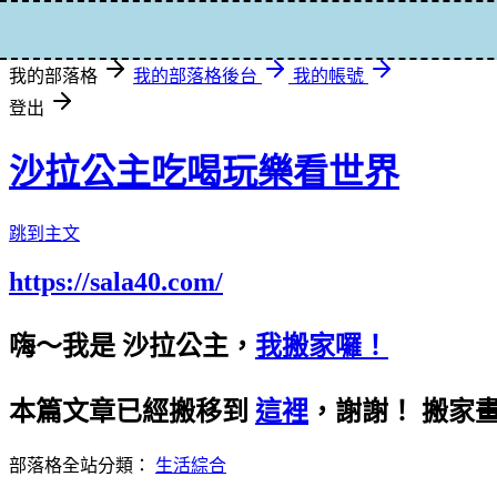
登入
我的部落格
我的部落格後台
我的帳號
登出
沙拉公主吃喝玩樂看世界
跳到主文
https://sala40.com/
嗨～我是 沙拉公主，
我搬家囉！
本篇文章已經搬移到
這裡
，謝謝！
搬家
部落格全站分類：
生活綜合