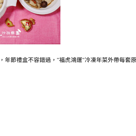
年節禮盒不容錯過，"福虎鴻運"冷凍年菜外帶每套原價N