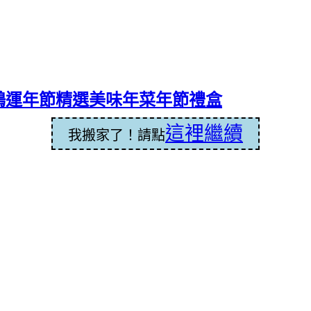
鴻運年節精選美味年菜年節禮盒
這裡繼續
我搬家了！請點