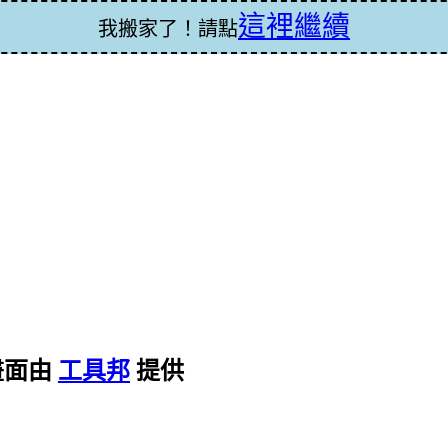
這裡繼續
我搬家了！請點
畫面由
工具邦
提供