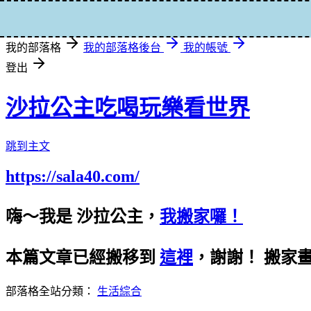
登入
我的部落格
我的部落格後台
我的帳號
登出
沙拉公主吃喝玩樂看世界
跳到主文
https://sala40.com/
嗨～我是 沙拉公主，
我搬家囉！
本篇文章已經搬移到
這裡
，謝謝！
搬家
部落格全站分類：
生活綜合