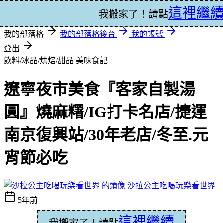
這裡繼
登入
我搬家了！請點
我的部落格
我的部落格後台
我的帳號
登出
飲料/冰品/烘焙/甜品
美味食記
遼寧夜市美食『客家自製湯
圓』燒麻糬/IG打卡名店/捷運
南京復興站/30年老店/冬至.元
宵節必吃
沙拉公主吃喝玩樂看世界
5年前
這裡繼續
我搬家了！請點