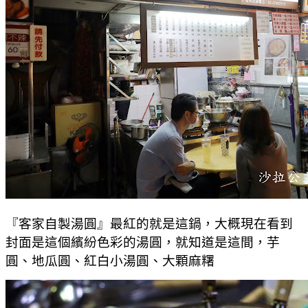
『客家自製湯圓』最紅的就是這鍋，大概現在看到
封面是這個繽紛色彩的湯圓，就知道是這間，芋
圓、地瓜圓、紅白小湯圓、大顆麻糬