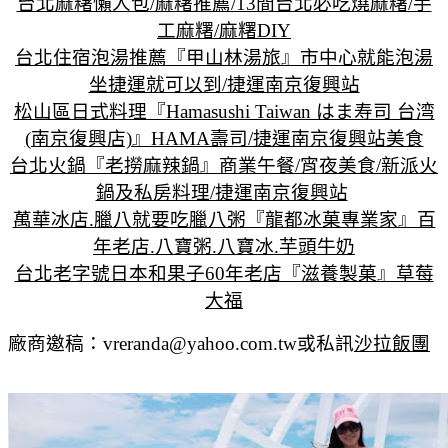
台北麻糬懶人包/麻糬推薦/13間台北必吃燒麻糬/手
工麻糬/麻糬DIY
台北住宿泡湯推薦『甲山林湯旅』市中心就能泡湯
坐捷運就可以到/捷運南京復興站
松山區日式料理『Hamasushi Taiwan はま寿司 台湾
(南京復興店)』HAMA壽司/捷運南京復興站美食
台北火鍋『老撈麻辣鍋』商業午餐/宵夜美食/新派火
鍋及私房料理/捷運南京復興站
萬華冰店.臘八就要吃臘八粥『龍都冰菓專業家』百
年老店.八寶粥.八寶冰.芋頭牛奶
台北老字號日本和果子60年老店『滋養製菓』草莓
大福
廠商邀稿：vreranda@yahoo.com.tw或私訊
沙拉飯團