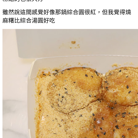
雖然說這間感覺好像那鍋綜合圓很紅，但我覺得燒
麻糬比綜合湯圓好吃