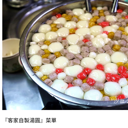
『客家自製湯圓』菜單