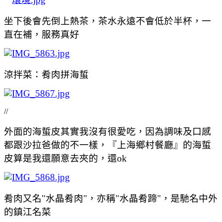
坐下後會先倒上熱茶，茶水永遠不會低於半杯，一
直在補，服務真好
涼拌菜：肴肉拼海蜇
//
外面的海蜇皮其實我沒有很愛吃，因為調味及口感
都跟沙拉爸做的不一樣，『上海鄉村餐廳』的海蜇
皮算是我還願意去夾的，還ok
肴肉又名"水晶肴肉"，亦稱"水晶肴蹄"，是馳名中外
的鎮江名菜