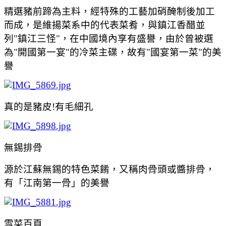
精選豬前蹄為主料，經特殊的工藝加硝醃制後加工
而成，是維揚菜系中的代表菜肴，與鎮江香醋並
列"鎮江三怪"，在中國境內享有盛譽，由於曾被選
為"開國第一宴"的冷菜主碟，故有"國宴第一菜"的美
譽
真的是豬皮!有毛細孔
無錫排骨
源於江蘇無錫的特色菜餚，又稱肉骨頭或醬排骨，
有「江南第一骨」的美譽
雪菜百頁