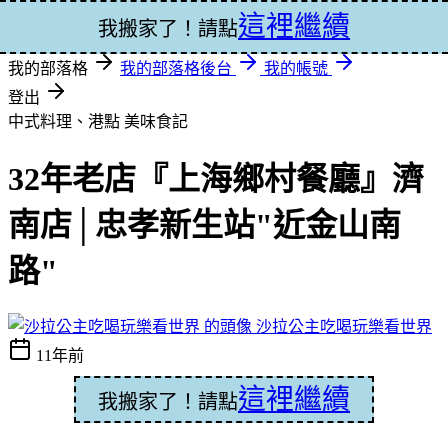
這裡繼續
登入
我搬家了！請點
我的部落格
我的部落格後台
我的帳號
登出
中式料理、港點
美味食記
32年老店『上海鄉村餐廳』濟
南店│忠孝新生站"近金山南
路"
沙拉公主吃喝玩樂看世界
11年前
這裡繼續
我搬家了！請點