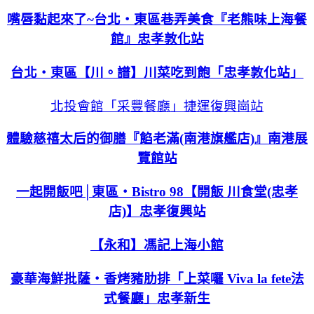
嘴唇黏起來了~台北‧東區巷弄美食『老熊味上海餐
館』忠孝敦化站
台北‧東區【川。譜】川菜吃到飽「忠孝敦化站」
北投會館「采豐餐廳」捷運復興崗站
體驗慈禧太后的御膳『餡老滿(南港旗艦店)』南港展
覽館站
一起開飯吧│東區‧Bistro 98【開飯 川食堂(忠孝
店)】忠孝復興站
【永和】馮記上海小館
豪華海鮮批薩‧香烤豬肋排「上菜囉 Viva la fete法
式餐廳」忠孝新生