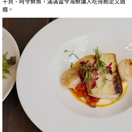
干貝、時令鮮魚，滿滿當令海鮮讓人吃得飽足又過
癮。