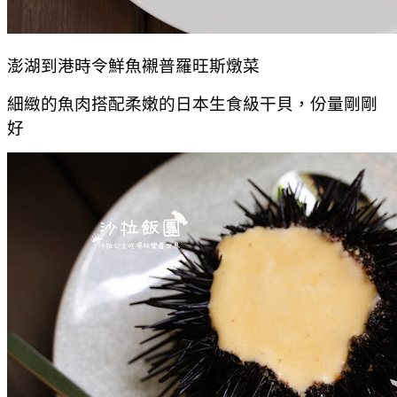
澎湖到港時令鮮魚襯普羅旺斯燉菜
細緻的魚肉搭配柔嫩的日本生食級干貝，份量剛剛
好