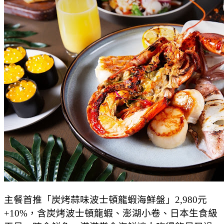
主餐首推「炭烤蒜味波士頓龍蝦海鮮盤」2,980元
+10%，含炭烤波士頓龍蝦、澎湖小卷、日本生食級