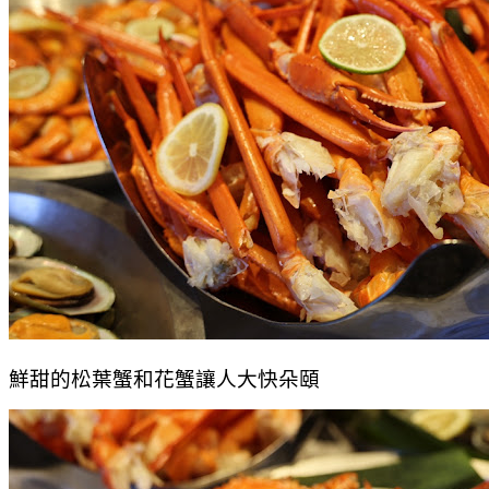
鮮甜的松葉蟹和花蟹讓人大快朵頤