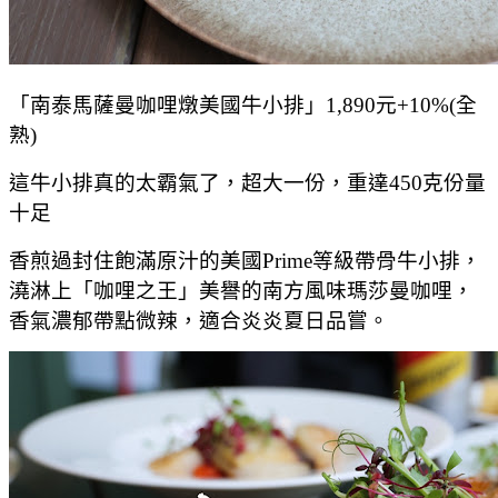
「南泰馬薩曼咖哩燉美國牛小排」1,890元+10%(全
熟)
這牛小排真的太霸氣了，超大一份，重達450克份量
十足
香煎過封住飽滿原汁的美國Prime等級帶骨牛小排，
澆淋上「咖哩之王」美譽的南方風味瑪莎曼咖哩，
香氣濃郁帶點微辣，適合炎炎夏日品嘗。