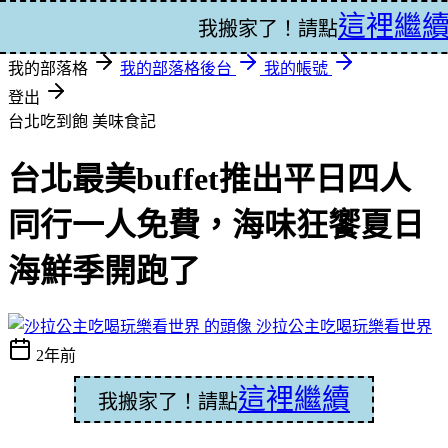
這裡繼
登入
我搬家了！請點
我的部落格
我的部落格後台
我的帳號
登出
台北吃到飽
美味食記
台北最美buffet推出平日四人
同行一人免費，海味狂饗夏日
海鮮季開跑了
沙拉公主吃喝玩樂看世界
2年前
這裡繼續
我搬家了！請點