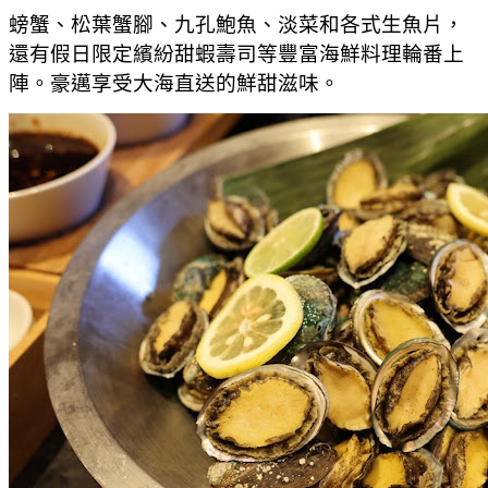
螃蟹、松葉蟹腳、九孔鮑魚、淡菜和各式生魚片，
還有假日限定繽紛甜蝦壽司等豐富海鮮料理輪番上
陣。豪邁享受大海直送的鮮甜滋味。