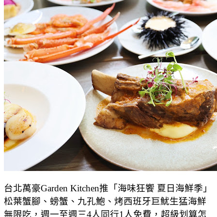
台北萬豪Garden Kitchen推「海味狂饗 夏日海鮮季」
松葉蟹腳、螃蟹、九孔鮑、烤西班牙巨魷生猛海鮮
無限吃，週一至週三4人同行1人免費，超級划算怎