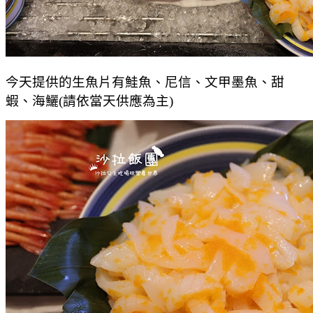
今天提供的生魚片有鮭魚、尼信、文甲墨魚、甜
蝦、海鱺(請依當天供應為主)