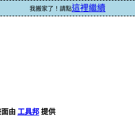
這裡繼續
我搬家了！請點
畫面由
工具邦
提供