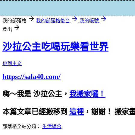
登入
我的部落格
我的部落格後台
我的帳號
登出
沙拉公主吃喝玩樂看世界
跳到主文
https://sala40.com/
嗨～我是 沙拉公主，
我搬家囉！
本篇文章已經搬移到
這裡
，謝謝！
搬家
部落格全站分類：
生活綜合