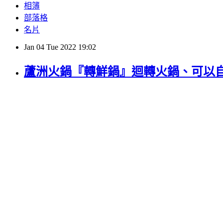
相簿
部落格
名片
Jan
04
Tue
2022
19:02
蘆洲火鍋『轉鮮鍋』迴轉火鍋、可以