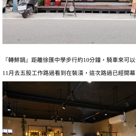
『轉鮮鍋』距離徐匯中學步行約10分鐘，騎車來可
11月去五股工作路過看到在裝潢，這次路過已經開