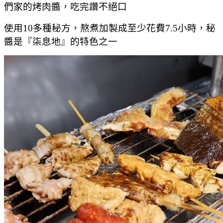
們家的烤肉醬，吃完讚不絕口
使用10多種秘方，熬煮加製成至少花費7.5小時，秘
醬是『柒息地』的特色之一