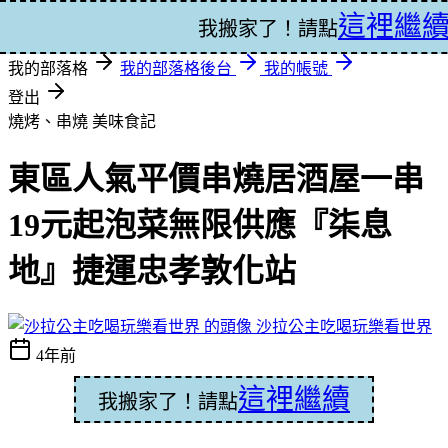
這裡繼
登入
我搬家了！請點
我的部落格
我的部落格後台
我的帳號
登出
燒烤、串燒
美味食記
東區人氣平價串燒居酒屋一串
19元起泡菜無限供應『柒息
地』捷運忠孝敦化站
沙拉公主吃喝玩樂看世界
4年前
這裡繼續
我搬家了！請點