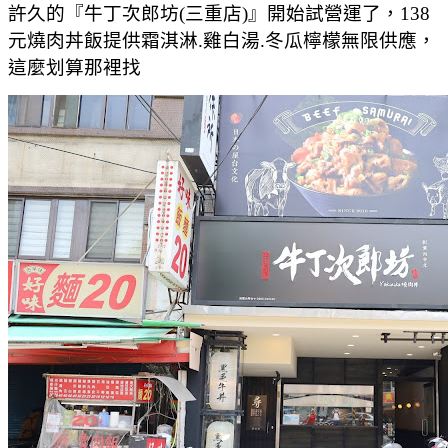
許久的『牛丁次郎坊(三重店)』開始試營運了，138
元燒肉丼飯提供霜淇淋.雞白湯.冬瓜檸檬無限供應，
這麼划算那裡找