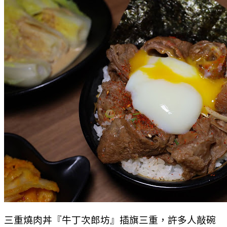
三重燒肉丼『牛丁次郎坊』插旗三重，許多人敲碗