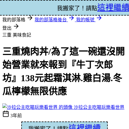
這裡繼
登入
我搬家了！請點
我的部落格
我的部落格後台
我的帳號
登出
三重
美味食記
三重燒肉丼/為了這一碗還沒開
始營業就來報到『牛丁次郎
坊』138元起霜淇淋.雞白湯.冬
瓜檸檬無限供應
沙拉公主吃喝玩樂看世界
3年前
這裡繼續
我搬家了！請點