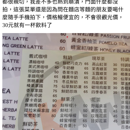
都很親切，我差不多也熱到崩潰，門面什麼都沒
拍，這張菜單還是因為問在麵店等麵的朋友要喝什
麼隨手手機拍下，價格鰻便宜的，不會很觀光價，
30元就有一杯飲料了