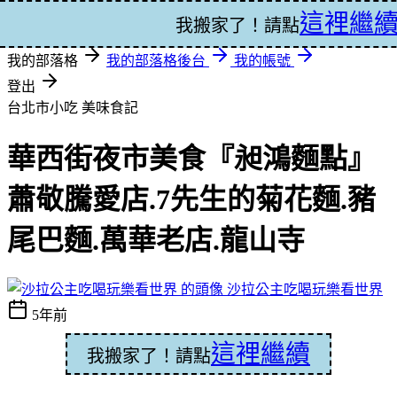
這裡繼
登入
我搬家了！請點
我的部落格
我的部落格後台
我的帳號
登出
台北市小吃
美味食記
華西街夜市美食『昶鴻麵點』
蕭敬騰愛店.7先生的菊花麵.豬
尾巴麵.萬華老店.龍山寺
沙拉公主吃喝玩樂看世界
5年前
這裡繼續
我搬家了！請點