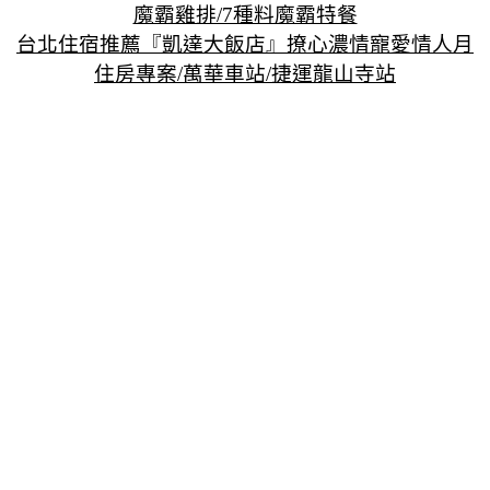
魔霸雞排/7種料魔霸特餐
台北住宿推薦『凱達大飯店』撩心濃情寵愛情人月
住房專案/萬華車站/捷運龍山寺站