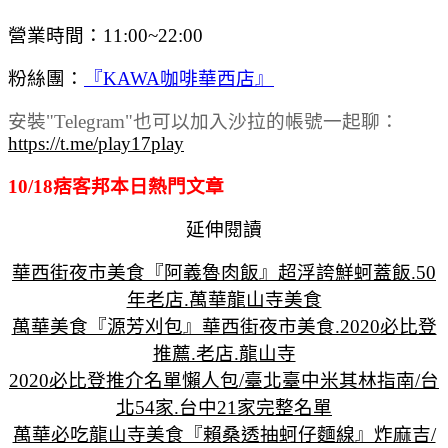
營業時間：11:00~22:00
粉絲團：
『KAWA咖啡華西店』
安裝"Telegram"也可以加入沙拉的帳號一起聊：
https://t.me/play17play
10/18痞客邦本日熱門文章
延伸閱讀
華西街夜市美食『阿義魯肉飯』超浮誇鮮蚵蓋飯.50
年老店.萬華龍山寺美食
萬華美食『源芳刈包』華西街夜市美食.2020必比登
推薦.老店.龍山寺
2020必比登推介名單懶人包/臺北臺中米其林指南/台
北54家.台中21家完整名單
萬華必吃龍山寺美食『賴桑透抽蚵仔麵線』炸麻吉/