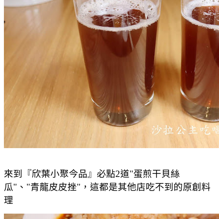
來到『欣葉小聚今品』必點2道"蛋煎干貝絲
瓜"、"青龍皮皮挫"，這都是其他店吃不到的原創料
理