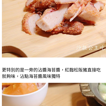
更特別的是一旁的沾醬海苔醬，紅麴松阪豬直接吃
就夠味，沾點海苔醬風味獨特