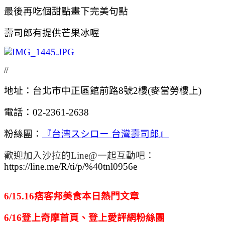
最後再吃個甜點畫下完美句點
壽司郎有提供芒果冰喔
//
地址：台北市中正區館前路8號2樓(麥當勞樓上)
電話：02-2361-2638
粉絲團：
『台湾スシロー 台灣壽司郎』
歡迎加入沙拉的Line@一起互動吧：
https://line.me/R/ti/p/%40tnl0956e
6/15.16痞客邦美食本日熱門文章
6/16登上奇摩首頁、登上愛評網粉絲團