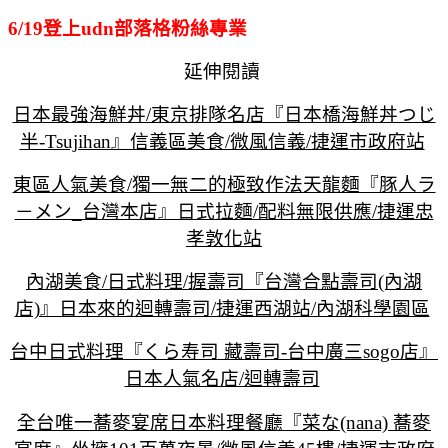
6/19登上udn部落格粉絲專業
延伸閱讀
日本最強海鮮丼/東京排隊名店『日本橋海鮮丼つじ
半-Tsujihan』信義區美食/微風信義/捷運市政府站
東區人氣美食/獨一無二的極致作法天龍麵『豚人ラ
－メン_台灣本店』日式拉麵/配料無限供應/捷運忠
孝敦化站
內湖美食/日式料理/握壽司『台灣合點壽司(內湖
店)』日本來的迴轉壽司/捷運西湖站/內湖科學園區
台中日式料理『くら寿司 藏壽司-台中廣三sogo店』
日本人氣名店/迴轉壽司
全台唯一蕎麥宴席日本料理餐廳『菜な(nana) 蕎麥