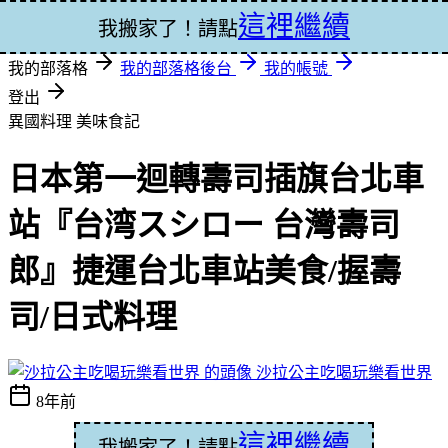
這裡繼續
登入
我搬家了！請點
我的部落格
我的部落格後台
我的帳號
登出
異國料理
美味食記
日本第一迴轉壽司插旗台北車
站『台湾スシロー 台灣壽司
郎』捷運台北車站美食/握壽
司/日式料理
沙拉公主吃喝玩樂看世界
8年前
這裡繼續
我搬家了！請點