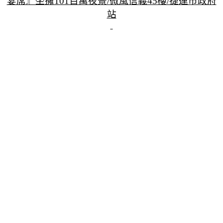
宴席』坐擁101百萬夜景/微風信義45樓/捷運市政府
站