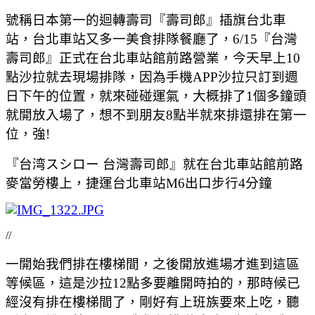
號稱日本第一的迴轉壽司『壽司郎』插旗台北車
站，台北車站又多一美食排隊餐廳了，6/15『台灣
壽司郎』正式在台北車站館前路營業，今天早上10
點沙拉就去現場排隊，因為手機APP沙拉只訂到週
日下午的位置，就來碰碰運氣，大概排了1個多鐘頭
就開放入場了，想不到朋友8點半就來排還排在第一
位，強!
『台湾スシロー 台灣壽司郎』就在台北車站館前路
麥當勞樓上，捷運台北車站M6出口步行4分鐘
//
一開始我們排在樓梯間，之後開放進場才進到這區
等候區，這是沙拉12點多要離開時拍的，那時候已
經沒有排在樓梯間了，剛好有上班族要來上吃，聽