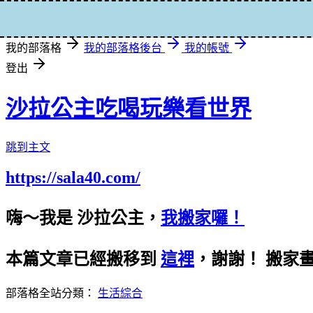
登入
我的部落格
我的部落格後台
我的帳號
登出
沙拉公主吃喝玩樂看世界
跳到主文
https://sala40.com/
嗨～我是 沙拉公主，
我搬家囉！
本篇文章已經搬移到
這裡
，謝謝！
搬家
部落格全站分類：
生活綜合