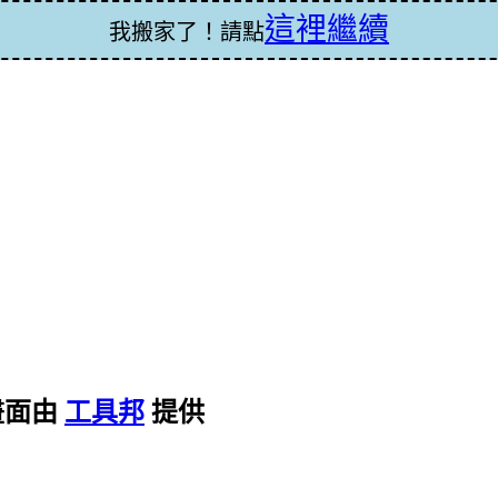
這裡繼續
我搬家了！請點
畫面由
工具邦
提供