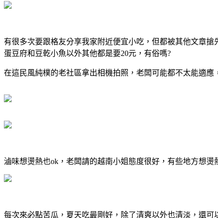
有很多次要跟格友分享我家附近便宜小吃，但都被其他文章搶
蛋豆府和豆乾小魚以外其他都是要20元，有俗嗎?
在這民風純樸的老社區拿出相機拍照，老闆可能都不太能適應
滷味想燙熱也ok，老闆請的越南小姐態度很好，有些地方想燙
每次來必點苦瓜，夏天吃最剛好，除了清爽以外也清淡，還可