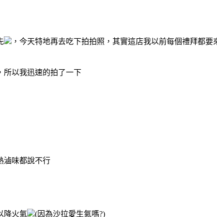
先
，今天特地再去吃下拍拍照，其實這店我以前每個禮拜都要來
，所以我迅速的拍了一下
熱滷味都說不行
以降火氣
(因為沙拉愛生氣嗎?)