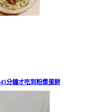
排了45分鐘才吃到粉漿蛋餅