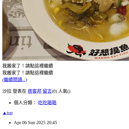
我搬家了！請點這裡繼續
我搬家了！請點這裡繼續
(繼續閱讀...)
沙拉 發表在
痞客邦
留言
(0)
人氣(
)
個人分類：
吃吃喝喝
▲top
Apr
06
Sun
2025
20:45