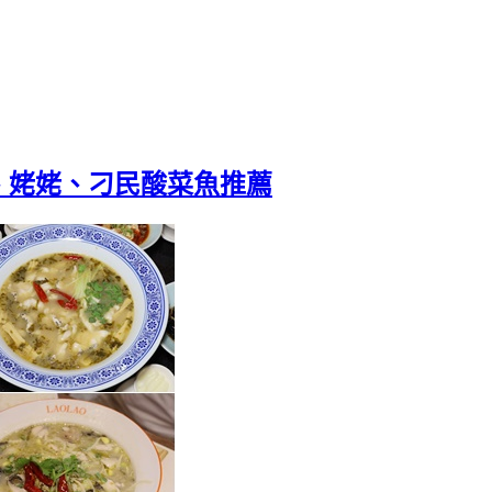
、姥姥、刁民酸菜魚推薦