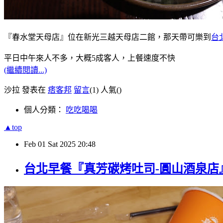
『春水堂天母店』位在新光三越天母店二館，那天帶可樂到
台
平日中午來人不多，大概5成客人，上餐速度不快
(繼續閱讀...)
沙拉 發表在
痞客邦
留言
(1)
人氣(
)
個人分類：
吃吃喝喝
▲top
Feb
01
Sat
2025
20:48
台北早餐『真芳碳烤吐司-圓山酒泉店