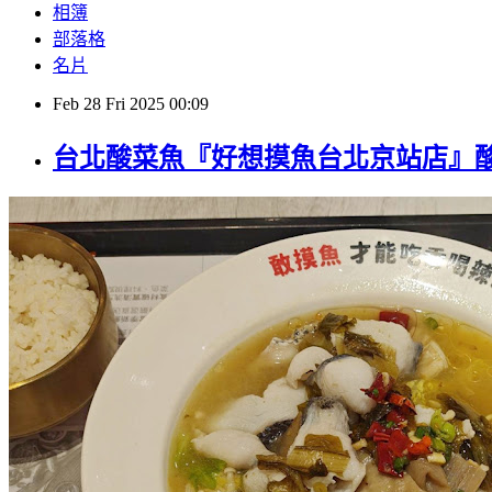
相簿
部落格
名片
Feb
28
Fri
2025
00:09
台北酸菜魚『好想摸魚台北京站店』