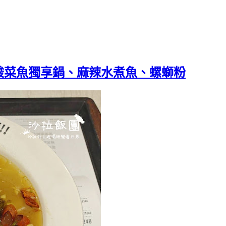
酸菜魚獨享鍋、麻辣水煮魚、螺螄粉