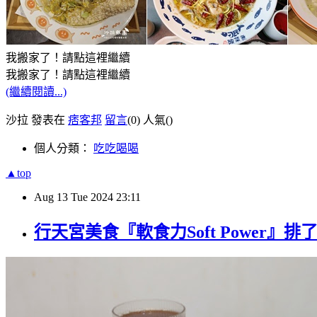
我搬家了！請點這裡繼續
我搬家了！請點這裡繼續
(繼續閱讀...)
沙拉 發表在
痞客邦
留言
(0)
人氣(
)
個人分類：
吃吃喝喝
▲top
Aug
13
Tue
2024
23:11
行天宮美食『軟食力Soft Power』