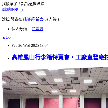
我搬家了！請點這裡繼續
(繼續閱讀...)
沙拉 發表在
痞客邦
留言
(0)
人氣(
)
個人分類：
特賣會
▲top
Feb
26
Wed
2025
13:04
高雄鳳山行李箱特賣會，工廠直營廠拍