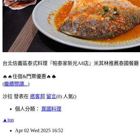
台北信義區泰式料理『帕泰家新光A8店』米其林推薦泰國餐廳
🔥🔥住宿&門票優惠🔥
🔥
(繼續閱讀...)
沙拉 發表在
痞客邦
留言
(0)
人氣(
)
個人分類：
異國料理
▲top
Apr
02
Wed
2025
16:52