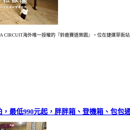
A CIRCUIT海外唯一授權的『鈴鹿賽道樂園』，位在捷運草衙
，最低990元起，胖胖箱、登機箱、包包