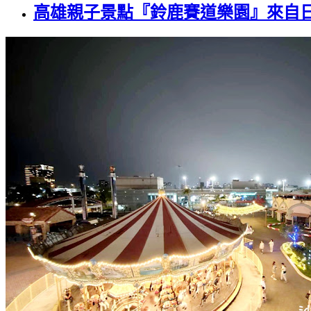
高雄親子景點『鈴鹿賽道樂園』來自日本鈴