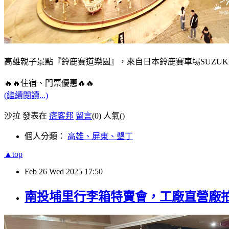
高雄親子景點『鈴鹿賽道樂園』，來自日本鈴鹿賽車場SUZUK
🔥🔥住宿、門票優惠🔥🔥
(繼續閱讀...)
沙拉 發表在
痞客邦
留言
(0)
人氣(
)
個人分類：
高雄、屏東、墾丁
▲top
Feb
26
Wed
2025
17:50
南投埔里行李箱特賣會，工廠直營廠拍