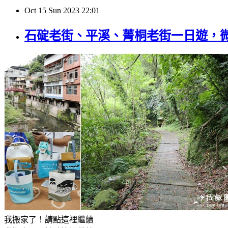
Oct
15
Sun
2023
22:01
石碇老街、平溪、菁桐老街一日遊，微
我搬家了！請點這裡繼續