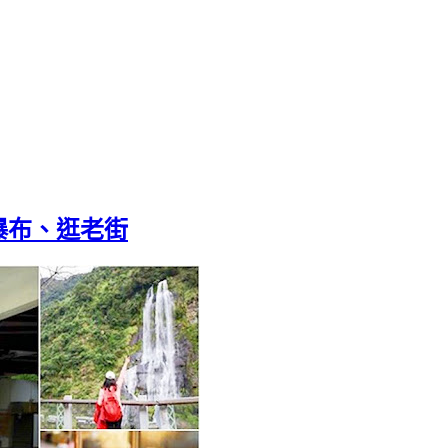
瀑布、逛老街