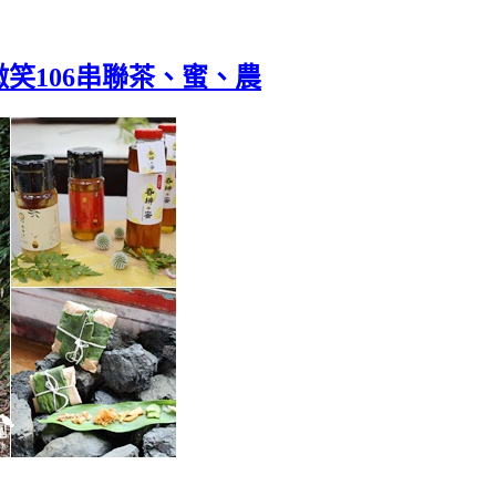
笑106串聯茶、蜜、農