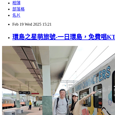
相簿
部落格
名片
Feb
19
Wed
2025
15:21
環島之星萌旅號-一日環島，免費唱K