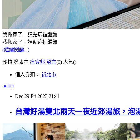
我搬家了！請點這裡繼續
我搬家了！請點這裡繼續
(繼續閱讀...)
沙拉 發表在
痞客邦
留言
(0)
人氣(
)
個人分類：
新北市
▲top
Dec
29
Fri
2023
21:41
台灣好湯雙北兩天一夜近郊湯旅，泡