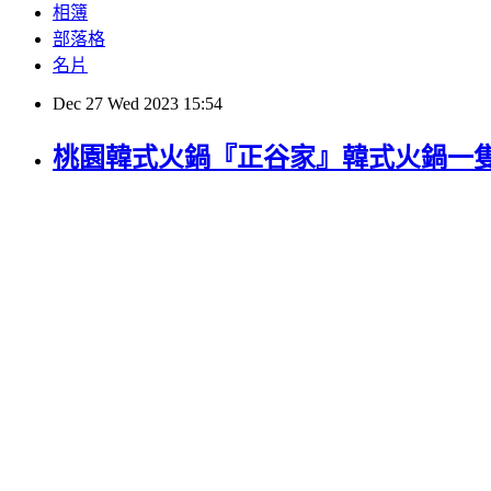
相簿
部落格
名片
Dec
27
Wed
2023
15:54
桃園韓式火鍋『正谷家』韓式火鍋一