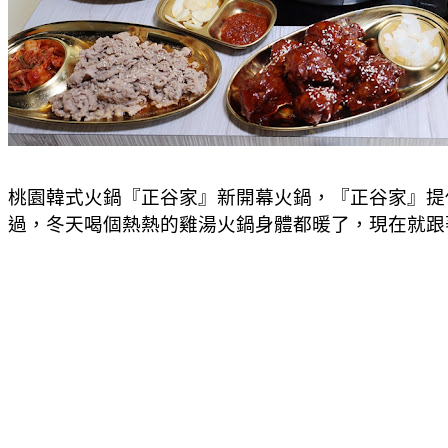
桃園韓式火鍋『正谷家』新開幕火鍋，『正谷家』提
過，冬天喝個熱熱的雞湯火鍋身體都暖了，現在就跟