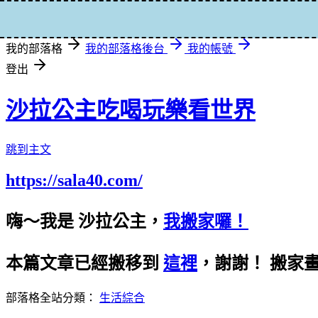
登入
我的部落格
我的部落格後台
我的帳號
登出
沙拉公主吃喝玩樂看世界
跳到主文
https://sala40.com/
嗨～我是 沙拉公主，
我搬家囉！
本篇文章已經搬移到
這裡
，謝謝！
搬家
部落格全站分類：
生活綜合