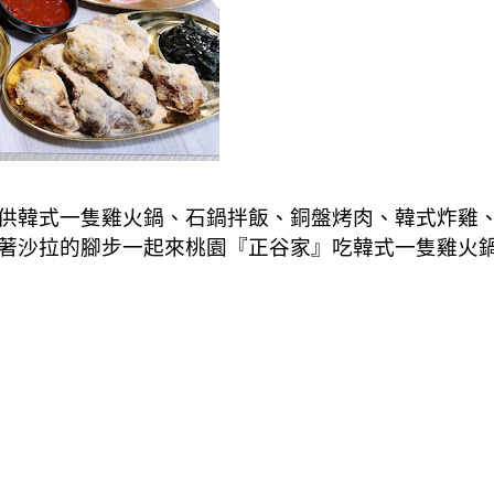
供韓式一隻雞火鍋、石鍋拌飯、銅盤烤肉、韓式炸雞、煎
著沙拉的腳步一起來桃園『正谷家』吃韓式一隻雞火