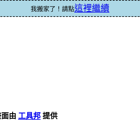
這裡繼續
我搬家了！請點
畫面由
工具邦
提供