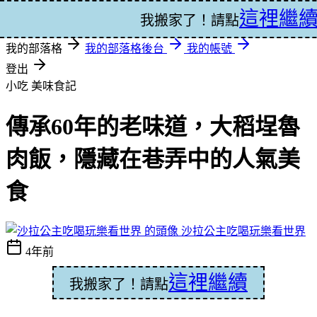
這裡繼
登入
我搬家了！請點
我的部落格
我的部落格後台
我的帳號
登出
小吃
美味食記
傳承60年的老味道，大稻埕魯
肉飯，隱藏在巷弄中的人氣美
食
沙拉公主吃喝玩樂看世界
4年前
這裡繼續
我搬家了！請點