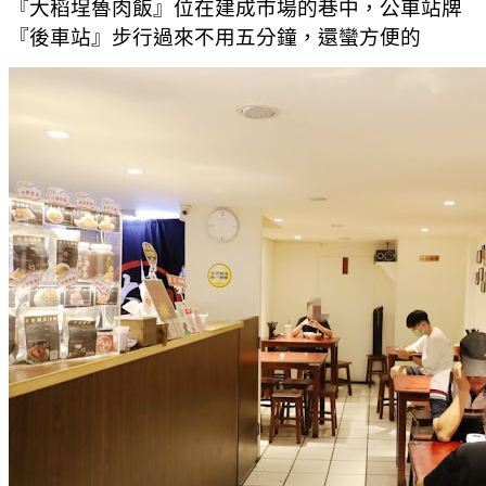
『大稻埕魯肉飯』位在建成市場的巷中，公車站牌
『後車站』步行過來不用五分鐘，還蠻方便的