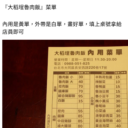
『大稻埕魯肉飯』菜單
內用是黃單，外帶是白單，畫好單，填上桌號拿給
店員即可