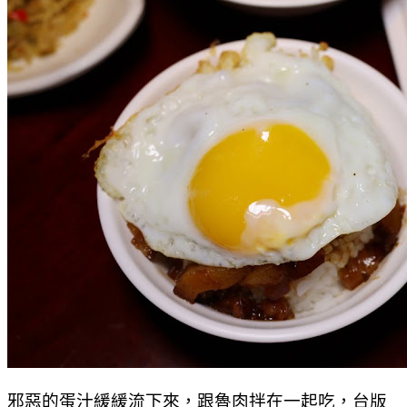
邪惡的蛋汁緩緩流下來，跟魯肉拌在一起吃，台版