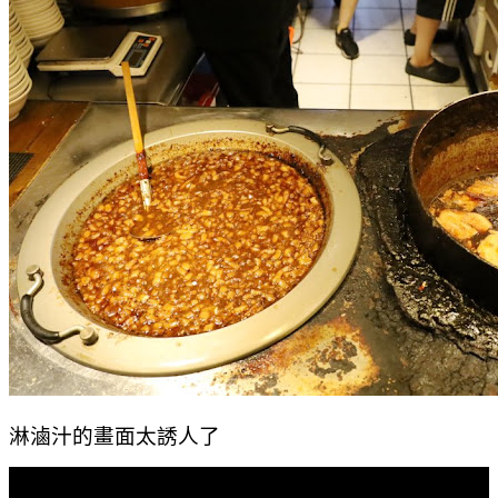
淋滷汁的畫面太誘人了