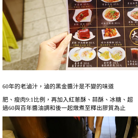
60年的老滷汁，滷的黑金醬汁是不變的味道
肥、瘦肉9:1比例，再加入紅蔥酥、蒜酥、冰糖、超
過60與百年醬油調和後一起燉煮至釋出膠質為止