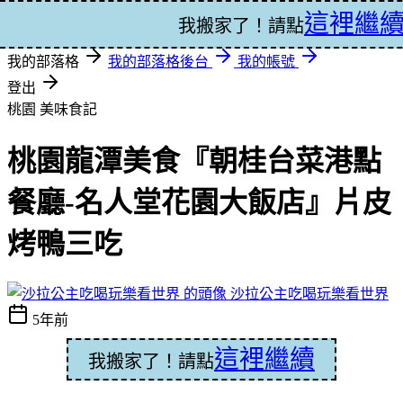
這裡繼
登入
我搬家了！請點
我的部落格
我的部落格後台
我的帳號
登出
桃園
美味食記
桃園龍潭美食『朝桂台菜港點
餐廳-名人堂花園大飯店』片皮
烤鴨三吃
沙拉公主吃喝玩樂看世界
5年前
這裡繼續
我搬家了！請點