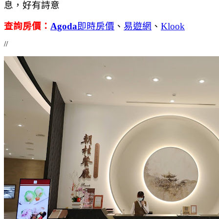
息，好有詩意
查詢房價：
Agoda
即時房價
、
易遊網
、
Klook
//