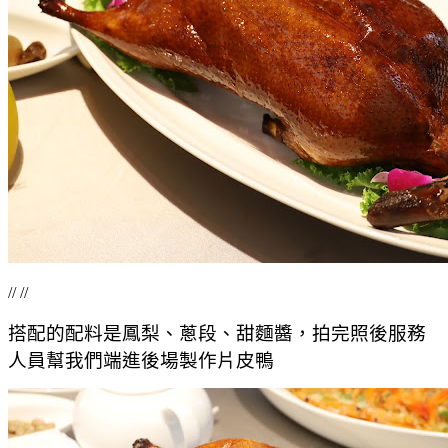
// //
搭配的配料是鳳梨、蔥段、甜麵醬，拍完照後服務
人員幫我們端進後場製作片皮鴨