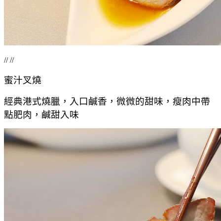
// //
蜜汁叉燒
經典港式燒臘，入口鹹香，微微的甜味，瘦肉中帶
點肥肉，鹹甜入味