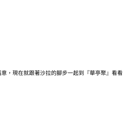
滿意，現在就跟著沙拉的腳步一起到『華亭聚』看看