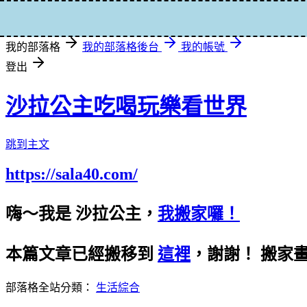
登入
我的部落格
我的部落格後台
我的帳號
登出
沙拉公主吃喝玩樂看世界
跳到主文
https://sala40.com/
嗨～我是 沙拉公主，
我搬家囉！
本篇文章已經搬移到
這裡
，謝謝！
搬家
部落格全站分類：
生活綜合