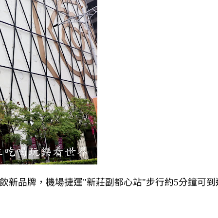
餐飲新品牌，機場捷運"新莊副都心站"步行約5分鐘可