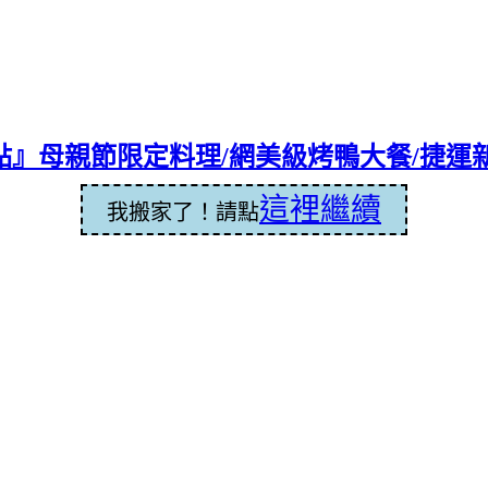
港點』母親節限定料理/網美級烤鴨大餐/捷運
這裡繼續
我搬家了！請點