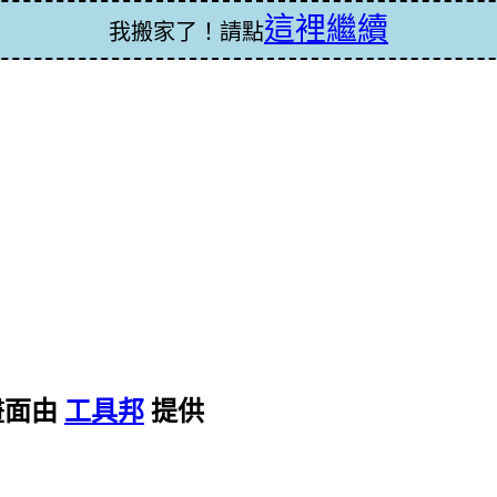
這裡繼續
我搬家了！請點
畫面由
工具邦
提供