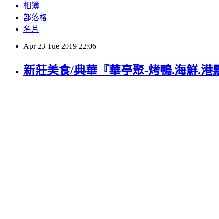
相簿
部落格
名片
Apr
23
Tue
2019
22:06
新莊美食/典華『華亭聚-烤鴨.海鮮.