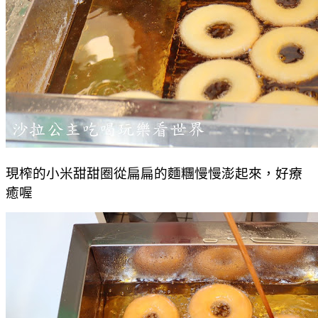
現榨的小米甜甜圈從扁扁的麵糰慢慢澎起來，好療
癒喔