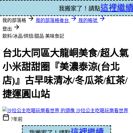
這裡繼
登入
我搬家了！請點
我的部落格
我的部落格後台
我的帳號
登出
飲料/冰品/烘焙/甜品
美味食記
台北大同區大龍峒美食/超人氣
小米甜甜圈『美濃泰涼(台北
店)』古早味清冰/冬瓜茶/紅茶/
捷運圓山站
沙拉公主吃喝玩樂看世界
7年前
這裡繼續
我搬家了！請點