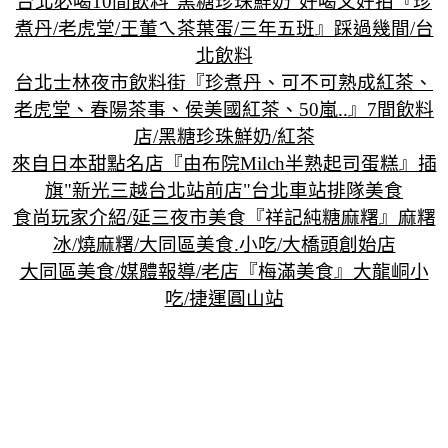
台北必喝10間飲料"黑糖珍珠鮮奶"好喝又好拍『珍
煮丹/老虎堂/王董ㄟ茶葉蛋/三年五班』踩過幾間/台
北飲料
台北士林夜市飲料街『珍煮丹、可不可熟成紅茶、
老虎堂、春陽茶事、侯美國紅茶、50嵐..』7間飲料
店/黑糖珍珠鮮奶/紅茶
來自日本甜點名店『由布院Milch半熟起司蛋糕』插
旗"新光三越台北站前店"台北車站排隊美食
食尚玩家介紹/延三夜市美食『祥記純糖麻糬』麻糬
冰/燒麻糬/大同區美食.小吃/大橋頭創始店
大同區美食/媒體報導/老店『梅滿美食』大龍峒小
吃/捷運圓山站