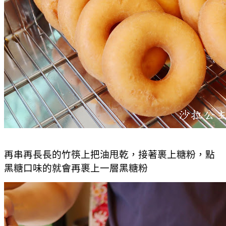
再串再長長的竹筷上把油甩乾，接著裹上糖粉，點
黑糖口味的就會再裹上一層黑糖粉