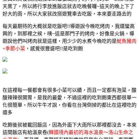
天黑了，所以將行李放進飯店就去吃晚餐囉~這天的晚上下了
好大的雨，所以大家就改搭遊覽車去吃飯，本來要走路去的
每天最期待的大概就是吃飯吧!!導遊說今晚吃烤肉，我還蠻高
興的，到那裡之候，咦~這是那門子的烤肉，好像是火鍋，導
遊說他們叫烤肉就是這樣，用少少的水煮今晚吃的是
魷魚豬肉
+
季節小菜
，感覺很豐盛吧!!是吃到飽
在這裡每一餐都會有很多小菜可以續，而且一定都有泡菜，酸
酸辣辣很開胃，是我的最愛，不過這裡的吃到飽東西都很單一
化很簡單，所以牛牛才說，你看在台灣倒掉的都比在這裡吃的
還多
吃飽後就被載回飯店，因為外面下大雨所以那裡都沒去，本來
這間飯店有給溫泉卷(
韓國境內最初的海水溫泉～洛山生命之