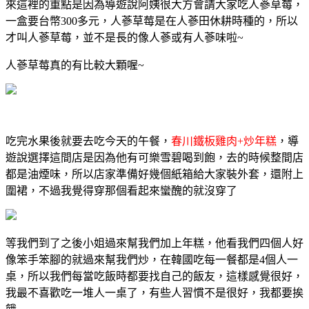
來這裡的重點是因為導遊說阿姨很大方會請大家吃人蔘草莓，
一盒要台幣300多元，人蔘草莓是在人蔘田休耕時種的，所以
才叫人蔘草莓，並不是長的像人蔘或有人蔘味啦~
人蔘草莓真的有比較大顆喔~
吃完水果後就要去吃今天的午餐，
春川鐵板雞肉
+
炒年糕
，導
遊說選擇這間店是因為他有可樂雪碧喝到飽，去的時候整間店
都是油煙味，所以店家準備好幾個紙箱給大家裝外套，還附上
圍裙，不過我覺得穿那個看起來蠻醜的就沒穿了
等我們到了之後小姐過來幫我們加上年糕，他看我們四個人好
像笨手笨腳的就過來幫我們炒，在韓國吃每一餐都是4個人一
桌，所以我們每當吃飯時都要找自己的飯友，這樣感覺很好，
我最不喜歡吃一堆人一桌了，有些人習慣不是很好，我都要挨