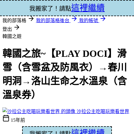
這裡繼續
登入
我搬家了！請點
我的部落格
我的部落格後台
我的帳號
登出
韓國之遊
韓國之旅~【PLAY DOCI】滑
雪（含雪盆及防風衣）→春川
明洞→洛山生命之水溫泉（含
溫泉券）
沙拉公主吃喝玩樂看世界
15年前
這裡繼續
我搬家了！請點