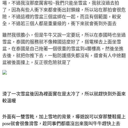
場，不過我沒那麼厲害啦~我們只能坐雪盆，我就沒過去拍
了，因為有些人衝下來都會衝出封鎖線，所以站在那拍會很危
險，不過這裡的雪盆三個盆綁在一起，而且有個範圍，較安
全，不過若三個人都是重量級的，衝下來就會衝到外面去
雖然我很膽小，但是牛牛又說一定要玩，所以在泰國時也坐過
雪盆，泰國的服務就不像韓國這麼好了，搭電梯去上面坐雪
盆，在泰國是自己拖著一個很重的雪盆到4層樓高，然後坐進
去後，就把你推下去，一點防護措失都沒有，還會有人中途翻
盆被後面撞上，反正很危險就是了
滑了一次雪盆後因為裡面實在是太冷了，所以就趕快到外面來
較溫暖
外面有一雙雪靴，加上雪地的背景，導遊說可以穿那雙鞋擺上
pose就會很像滑雪，趁同事們都還沒出來我叫牛牛趕快上去