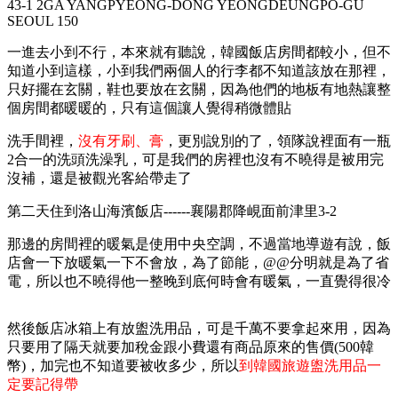
43-1 2GA YANGPYEONG-DONG YEONGDEUNGPO-GU
SEOUL 150
一進去小到不行，本來就有聽說，韓國飯店房間都較小，但不
知道小到這樣，小到我們兩個人的行李都不知道該放在那裡，
只好擺在玄關，鞋也要放在玄關，因為他們的地板有地熱讓整
個房間都暖暖的，只有這個讓人覺得稍微體貼
洗手間裡，
沒有牙刷、膏
，更別說別的了，領隊說裡面有一瓶
2合一的洗頭洗澡乳，可是我們的房裡也沒有不曉得是被用完
沒補，還是被觀光客給帶走了
第二天住到洛山海濱飯店------襄陽郡降峴面前津里
3-2
那邊的房間裡的暖氣是使用中央空調，不過當地導遊有說，飯
店會一下放暖氣一下不會放，為了節能，@@分明就是為了省
電，所以也不曉得他一整晚到底何時會有暖氣，一直覺得很冷
然後飯店冰箱上有放盥洗用品，可是千萬不要拿起來用，因為
只要用了隔天就要加稅金跟小費還有商品原來的售價(500韓
幣)，加完也不知道要被收多少，所以
到韓國旅遊盥洗用品一
定要記得帶