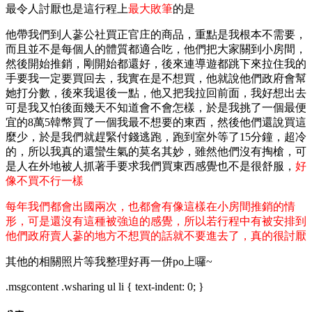
最令人討厭也是這行程上
最大敗筆
的是
他帶我們到人蔘公社買正官庄的商品，重點是我根本不需要，
而且並不是每個人的體質都適合吃，他們把大家關到小房間，
然後開始推銷，剛開始都還好，後來連導遊都跳下來拉住我的
手要我一定要買回去，我實在是不想買，他就說他們政府會幫
她打分數，後來我退後一點，他又把我拉回前面，我好想出去
可是我又怕後面幾天不知道會不會怎樣，於是我挑了一個最便
宜的8萬5韓幣買了一個我最不想要的東西，然後他們還說買這
麼少，於是我們就趕緊付錢逃跑，跑到室外等了15分鐘，超冷
的，所以我真的還蠻生氣的莫名其妙，雖然他們沒有掏槍，可
是人在外地被人抓著手要求我們買東西感覺也不是很舒服，
好
像不買不行一樣
每年我們都會出國兩次，也都會有像這樣在小房間推銷的情
形，可是還沒有這種被強迫的感覺，所以若行程中有被安排到
他們政府賣人蔘的地方不想買的話就不要進去了，真的很討厭
其他的相關照片等我整理好再一併po上囉~
.msgcontent .wsharing ul li { text-indent: 0; }