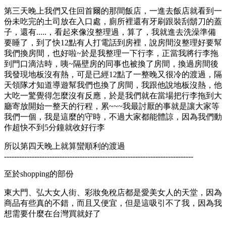
第三天晚上我們又住回首爾的那間飯店，一進去飯店就看到一
份未吃完的土司放在入口處，廁所裡還有牙刷跟裝刮鬍刀的蓋
子，還有.....，看起來像沒整理過，算了，我就進去洗澡準備
要睡了，到了快12點有人打電話到房裡，說房間沒整理好要幫
我們換房間，也好啦~於是我整理一下行李，正當我將行李拖
到門口滴沽時，咦~隔壁房的同事也被換了房間，換過房間後
我發現地板沒有熱，可是已經12點了一整晚又很冷的渡過，隔
天領隊才知道導遊幫我們也換了房間，我跟他說地板沒熱，他
大吃一驚覺得怎麼沒有反應，於是我們就在當場把行李拖到大
廳寄放開始一整天的行程，累~~~我最討厭的事就是讓大家等
我們一個，我是這麼的守時，不過大家都能體諒，因為我們動
作超快不到5分鐘就收好行李
所以第四天晚上就算蠻順利的渡過
---------------------------------------------------------------------------
至於shopping的部份
東大門、弘大女人街、彩妝免稅店都是愛美女人的天堂，因為
商品有些真的不錯，而且又便宜，但是這吸引不了我，因為我
想需要什麼在台灣買就好了