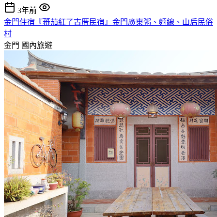
3年前
金門住宿『蕃茄紅了古厝民宿』金門廣東粥、麵線、山后民俗
村
金門
國內旅遊