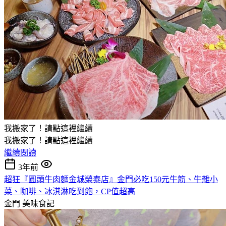
我搬家了！請點這裡繼續
我搬家了！請點這裡繼續
繼續閱讀
3年前
超狂『圓頭牛肉麵金城榮泰店』金門必吃150元牛筋、牛雜小
菜、咖啡、冰淇淋吃到飽，CP值超高
金門
美味食記