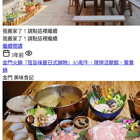
我搬家了！請點這裡繼續
我搬家了！請點這裡繼續
繼續閱讀
3年前
金門火鍋『恆旨味屋日式鍋物』A5和牛、現撈活龍蝦、鴛鴦
鍋
金門
美味食記