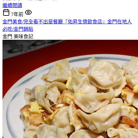
繼續閱讀
7年前
金門美食/完全看不出是餐廳『佑昇生億飲食店』金門在地人
必吃/金門鍋貼
金門
美味食記