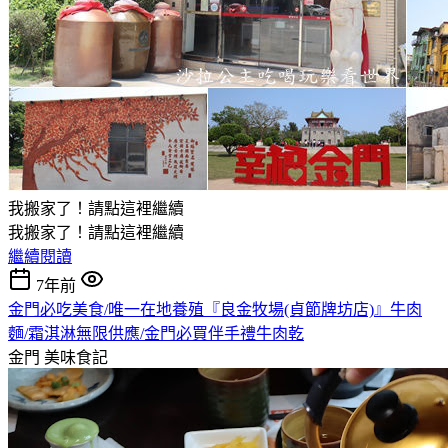
我搬家了！請點這裡繼續
我搬家了！請點這裡繼續
繼續閱讀
7年前
金門必吃美食/唯一在地養殖『良金牧場(貞節牌坊店)』牛肉
麵/霜淇淋無限供應/金門必買伴手禮牛肉乾
金門
美味食記