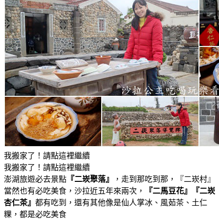
我搬家了！請點這裡繼續
我搬家了！請點這裡繼續
澎湖旅遊必去景點
『二崁聚落』
，走到那吃到那，『二崁村』
當然也有必吃美食，沙拉近五年來兩次，
『二馬豆花』『二崁
杏仁茶』
都有吃到，還有其他像是仙人掌冰、風茹茶、土仁
粿，都是必吃美食