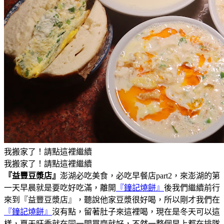
我搬家了！請點這裡繼續
我搬家了！請點這裡繼續
『益豐豆漿店』
澎湖必吃美食，必吃早餐店part2，來澎湖的第
一天早晨就是要吃好吃滿，離開
『鐘記燒餅』
後我們繼續前行
來到『益豐豆漿店』，聽說他家豆漿很好喝，所以剛才我們在
『鐘記燒餅』
沒有點，留著肚子來這裡喝，現在是冬天可以這
樣，夏天旺季就在同一間買齊就好，不然一整個早上都在排隊