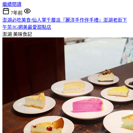
繼續閱讀
7年前
澎湖必吃美食/仙人掌千層派『麗洋手作伴手禮』澎湖老街下
午茶/IG網美最愛甜點店
澎湖
美味食記