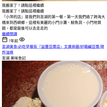
我搬家了！請點這裡繼續
我搬家了！請點這裡繼續
『小萍的店』是我們到澎湖的第一餐，第一天我們過了跨海大
橋來到西嶼鄉，這裡有美麗的小門沙灘、鯨魚洞、小門地質
館，都是飯後可以去走走的
繼續閱讀
7年前
澎湖美食/必吃早餐街『益豐豆漿店』文康商圈/好喝鹹豆漿/現
炸油條
澎湖
美味食記