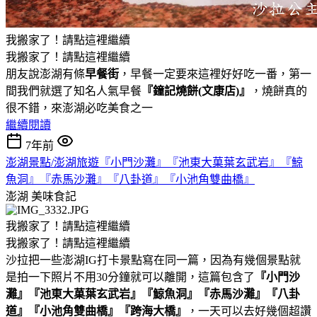
我搬家了！請點這裡繼續
我搬家了！請點這裡繼續
朋友說澎湖有條
早餐街
，早餐一定要來這裡好好吃一番，第一
間我們就選了知名人氣早餐
『鐘記燒餅(文康店)』
，燒餅真的
很不錯，來澎湖必吃美食之一
繼續閱讀
7年前
澎湖景點/澎湖旅遊『小門沙灘』『池東大菓葉玄武岩』『鯨
魚洞』『赤馬沙灘』『八卦道』『小池角雙曲橋』
澎湖
美味食記
我搬家了！請點這裡繼續
我搬家了！請點這裡繼續
沙拉把一些澎湖IG打卡景點寫在同一篇，因為有幾個景點就
是拍一下照片不用30分鐘就可以離開，這篇包含了
『小門沙
灘』『池東大菓葉玄武岩』『鯨魚洞』『赤馬沙灘』『八卦
道』『小池角雙曲橋』『跨海大橋』
，一天可以去好幾個超讚