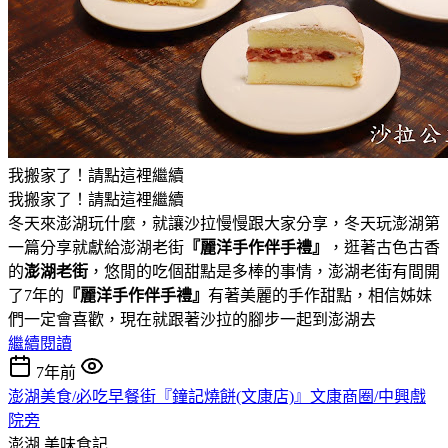
我搬家了！請點這裡繼續
我搬家了！請點這裡繼續
冬天來澎湖玩什麼，就讓沙拉慢慢跟大家分享，冬天玩澎湖第
一篇分享就獻給澎湖老街
『麗洋手作伴手禮』
，逛著古色古香
的
澎湖老街
，悠閒的吃個甜點是多棒的事情，澎湖老街有間開
了7年的
『麗洋手作伴手禮』
有著美麗的手作甜點，相信姊妹
們一定會喜歡，現在就跟著沙拉的腳步一起到澎湖去
繼續閱讀
7年前
澎湖美食/必吃早餐街『鐘記燒餅(文康店)』文康商圈/中興戲
院旁
澎湖
美味食記