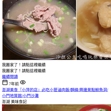
我搬家了！請點這裡繼續
我搬家了！請點這裡繼續
繼續閱讀
7年前
澎湖美食『小萍的店』必吃小管滷肉飯/麵線/周邊景點鯨魚洞/
小門地質館/小門沙灘
澎湖
美味食記