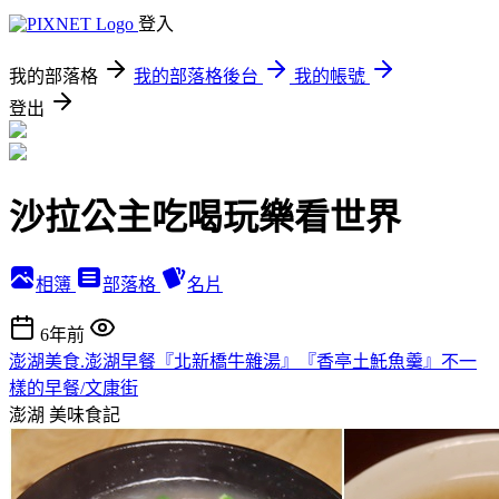
登入
我的部落格
我的部落格後台
我的帳號
登出
沙拉公主吃喝玩樂看世界
相簿
部落格
名片
6年前
澎湖美食.澎湖早餐『北新橋牛雜湯』『香亭土魠魚羹』不一
樣的早餐/文康街
澎湖
美味食記