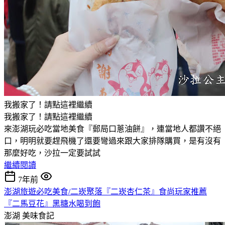
我搬家了！請點這裡繼續
我搬家了！請點這裡繼續
來澎湖玩必吃當地美食『郵局口蔥油餅』，連當地人都讚不絕
口，明明就要趕飛機了還要彎過來跟大家排隊購買，是有沒有
那麼好吃，沙拉一定要試試
繼續閱讀
7年前
澎湖旅遊必吃美食/二崁聚落『二崁杏仁茶』食尚玩家推薦
『二馬豆花』黑糖水喝到飽
澎湖
美味食記