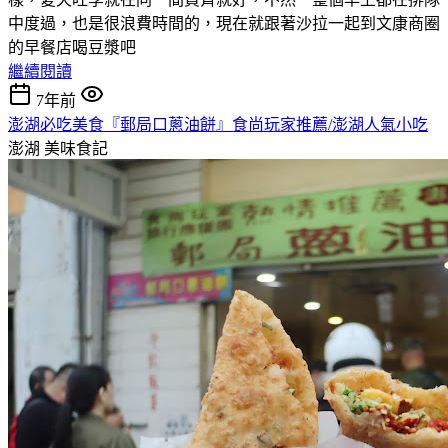
中度過，也是很浪費時間的，現在就跟著沙拉一起到文康商圈
的早餐店喝豆漿吧
繼續閱讀
7年前
澎湖必吃美食『郵局口蔥油餅』食尚玩家推薦/澎湖人氣小吃
澎湖
美味食記