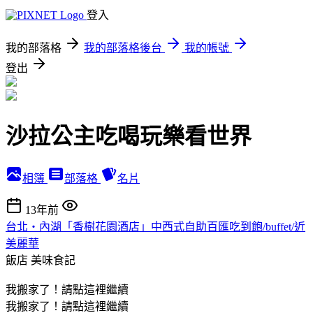
登入
我的部落格
我的部落格後台
我的帳號
登出
沙拉公主吃喝玩樂看世界
相簿
部落格
名片
13年前
台北‧內湖「香樹花園酒店」中西式自助百匯吃到飽/buffet/近
美麗華
飯店
美味食記
我搬家了！請點這裡繼續
我搬家了！請點這裡繼續