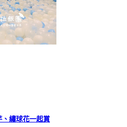
芋、繡球花一起賞