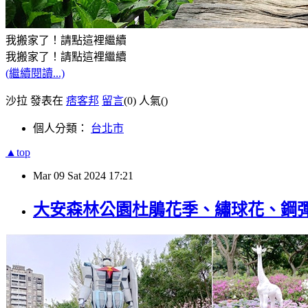
我搬家了！請點這裡繼續
我搬家了！請點這裡繼續
(繼續閱讀...)
沙拉 發表在
痞客邦
留言
(0)
人氣(
)
個人分類：
台北市
▲top
Mar
09
Sat
2024
17:21
大安森林公園杜鵑花季、繡球花、鋼