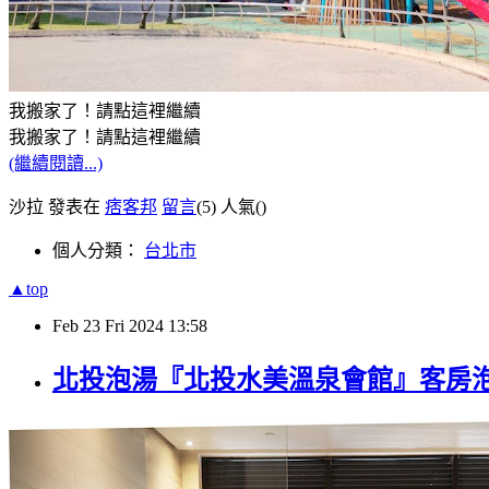
我搬家了！請點這裡繼續
我搬家了！請點這裡繼續
(繼續閱讀...)
沙拉 發表在
痞客邦
留言
(5)
人氣(
)
個人分類：
台北市
▲top
Feb
23
Fri
2024
13:58
北投泡湯『北投水美溫泉會館』客房