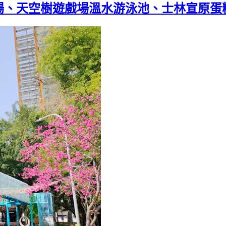
場、天空樹遊戲場溫水游泳池、士林宣原蛋