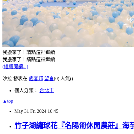
我搬家了！請點這裡繼續
我搬家了！請點這裡繼續
(繼續閱讀...)
沙拉 發表在
痞客邦
留言
(0)
人氣(
)
個人分類：
台北市
▲top
May
31
Fri
2024
16:45
竹子湖繡球花『名陽匍休閒農莊』海