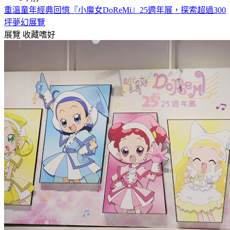
重溫童年經典回憶『小魔女DoReMi』25週年展，探索超過300
坪夢幻展覽
展覽
收藏嗜好