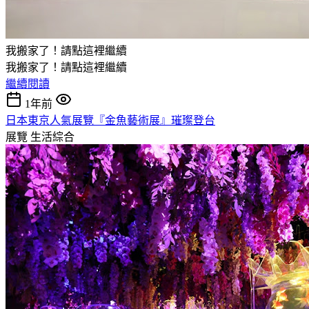
我搬家了！請點這裡繼續
我搬家了！請點這裡繼續
繼續閱讀
1年前
日本東京人氣展覽『金魚藝術展』璀璨登台
展覽
生活綜合