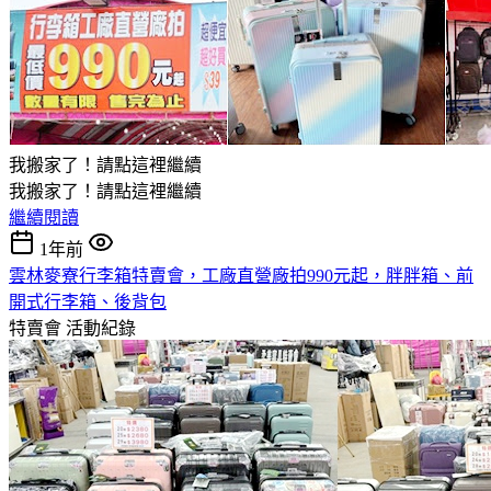
我搬家了！請點這裡繼續
我搬家了！請點這裡繼續
繼續閱讀
1年前
雲林麥寮行李箱特賣會，工廠直營廠拍990元起，胖胖箱、前
開式行李箱、後背包
特賣會
活動紀錄