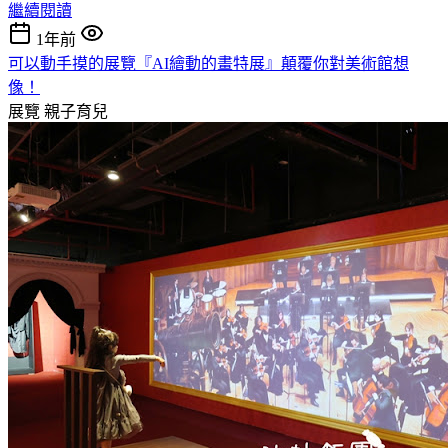
繼續閱讀
1年前
可以動手摸的展覽『AI繪動的畫特展』顛覆你對美術館想
像！
展覽
親子育兒