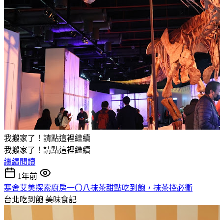
我搬家了！請點這裡繼續
我搬家了！請點這裡繼續
繼續閱讀
1年前
寒舍艾美探索廚房一〇八抹茶甜點吃到飽，抹茶控必衝
台北吃到飽
美味食記