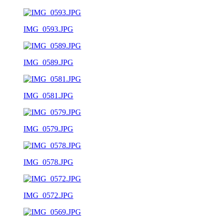
IMG_0593.JPG
IMG_0589.JPG
IMG_0581.JPG
IMG_0579.JPG
IMG_0578.JPG
IMG_0572.JPG