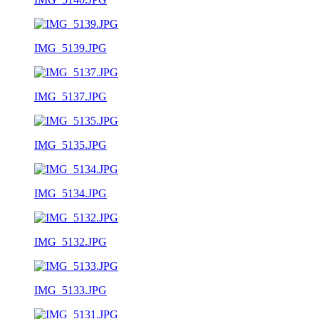
IMG_5139.JPG
IMG_5137.JPG
IMG_5135.JPG
IMG_5134.JPG
IMG_5132.JPG
IMG_5133.JPG