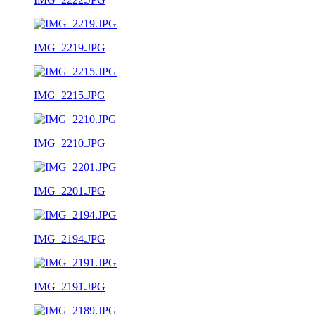
IMG_2219.JPG
IMG_2215.JPG
IMG_2210.JPG
IMG_2201.JPG
IMG_2194.JPG
IMG_2191.JPG