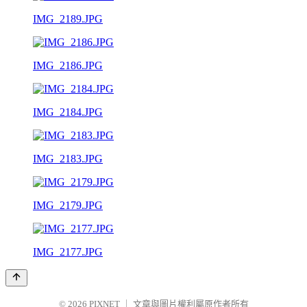
IMG_2189.JPG
IMG_2186.JPG
IMG_2184.JPG
IMG_2183.JPG
IMG_2179.JPG
IMG_2177.JPG
© 2026
PIXNET
｜
文章與圖片權利屬原作者所有