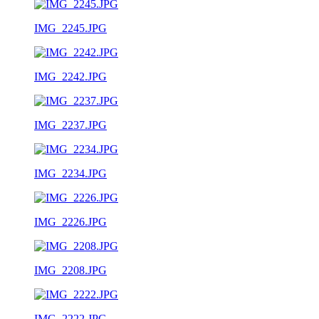
IMG_2245.JPG
IMG_2242.JPG
IMG_2237.JPG
IMG_2234.JPG
IMG_2226.JPG
IMG_2208.JPG
IMG_2222.JPG