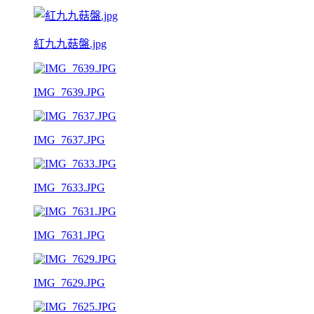
紅九九菇盤.jpg
IMG_7639.JPG
IMG_7637.JPG
IMG_7633.JPG
IMG_7631.JPG
IMG_7629.JPG