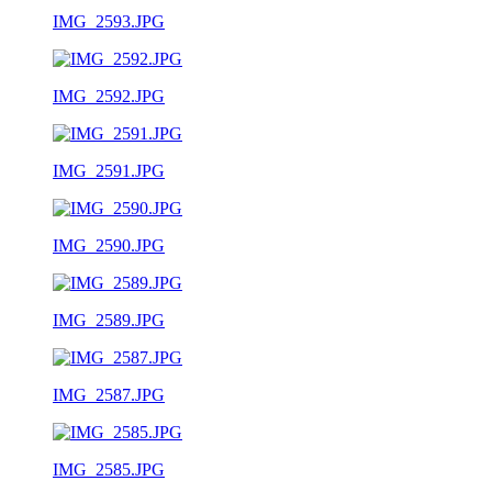
IMG_2593.JPG
IMG_2592.JPG
IMG_2591.JPG
IMG_2590.JPG
IMG_2589.JPG
IMG_2587.JPG
IMG_2585.JPG