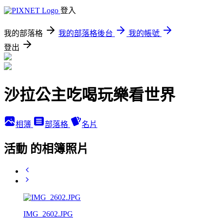
登入
我的部落格
我的部落格後台
我的帳號
登出
沙拉公主吃喝玩樂看世界
相簿
部落格
名片
活動 的相簿照片
IMG_2602.JPG