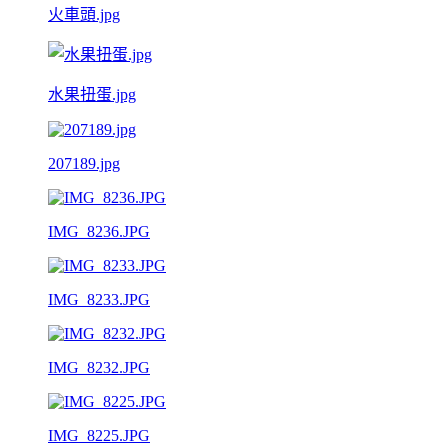
火車頭.jpg
水果扭蛋.jpg
207189.jpg
IMG_8236.JPG
IMG_8233.JPG
IMG_8232.JPG
IMG_8225.JPG