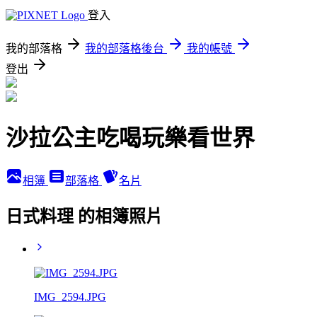
登入
我的部落格
我的部落格後台
我的帳號
登出
沙拉公主吃喝玩樂看世界
相簿
部落格
名片
日式料理 的相簿照片
IMG_2594.JPG