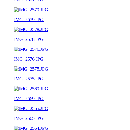
IMG_2579.JPG
IMG_2578.JPG
IMG_2576.JPG
IMG_2575.JPG
IMG_2569.JPG
IMG_2565.JPG