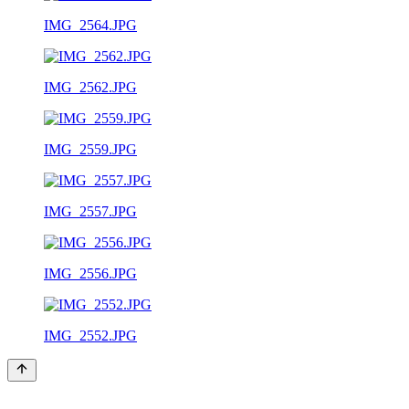
IMG_2564.JPG
IMG_2562.JPG
IMG_2559.JPG
IMG_2557.JPG
IMG_2556.JPG
IMG_2552.JPG