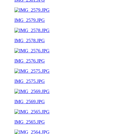
IMG_2579.JPG
IMG_2578.JPG
IMG_2576.JPG
IMG_2575.JPG
IMG_2569.JPG
IMG_2565.JPG