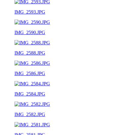
IMG_2593.JPG
IMG_2590.JPG
IMG_2588.JPG
IMG_2586.JPG
IMG_2584.JPG
IMG_2582.JPG
IMG_2581.JPG