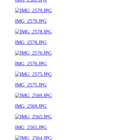
IMG_2579.JPG
IMG_2578.JPG
IMG_2576.JPG
IMG_2575.JPG
IMG_2569.JPG
IMG_2565.JPG