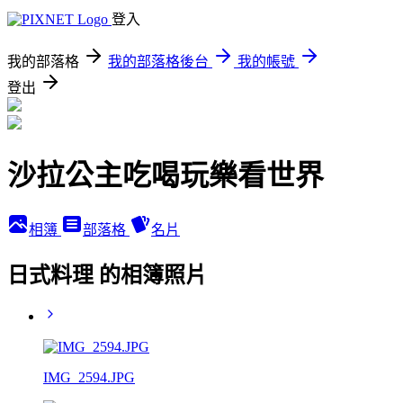
登入
我的部落格
我的部落格後台
我的帳號
登出
沙拉公主吃喝玩樂看世界
相簿
部落格
名片
日式料理 的相簿照片
IMG_2594.JPG