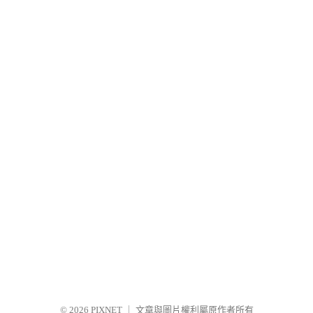
© 2026
PIXNET
｜
文章與圖片權利屬原作者所有