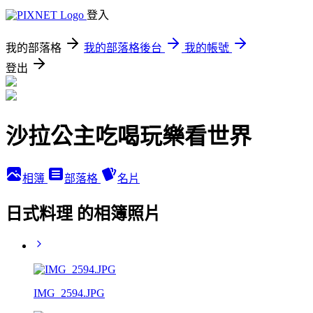
登入
我的部落格
我的部落格後台
我的帳號
登出
沙拉公主吃喝玩樂看世界
相簿
部落格
名片
日式料理 的相簿照片
IMG_2594.JPG