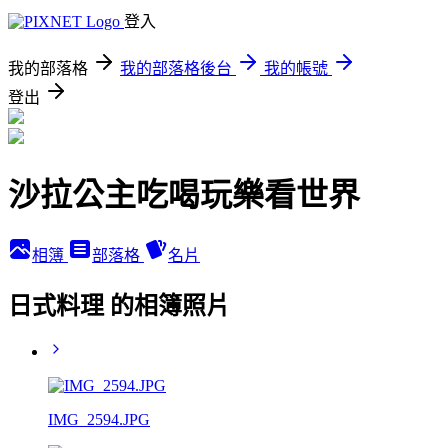
登入
我的部落格
我的部落格後台
我的帳號
登出
沙拉公主吃喝玩樂看世界
相簿
部落格
名片
日式料理 的相簿照片
IMG_2594.JPG