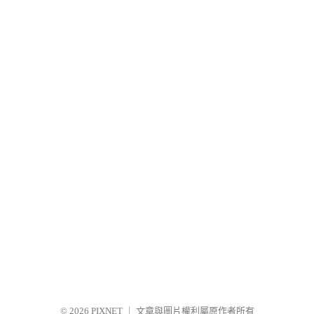
© 2026
PIXNET
｜
文章與圖片權利屬原作者所有