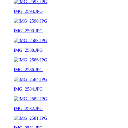
IMG_2593.JPG
IMG_2590.JPG
IMG_2588.JPG
IMG_2586.JPG
IMG_2584.JPG
IMG_2582.JPG
IMG_2581.JPG