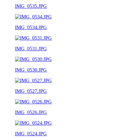
IMG_0535.JPG
IMG_0534.JPG
IMG_0531.JPG
IMG_0530.JPG
IMG_0527.JPG
IMG_0526.JPG
IMG_0524.JPG