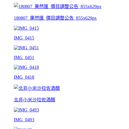
180807_果然匯_價目調整公告_855x629px
IMG_0415
IMG_0451
IMG_0418
北非小米沙拉佐酒醋
IMG_0493