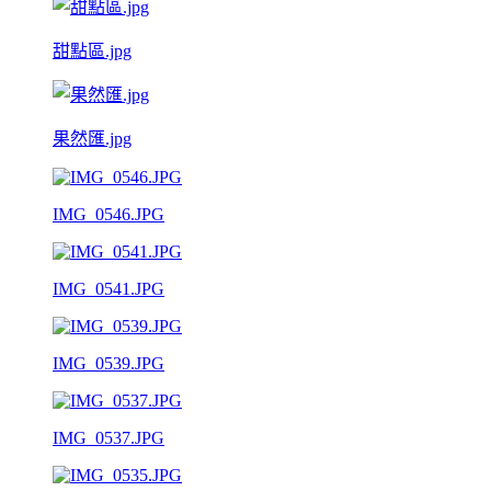
甜點區.jpg
果然匯.jpg
IMG_0546.JPG
IMG_0541.JPG
IMG_0539.JPG
IMG_0537.JPG