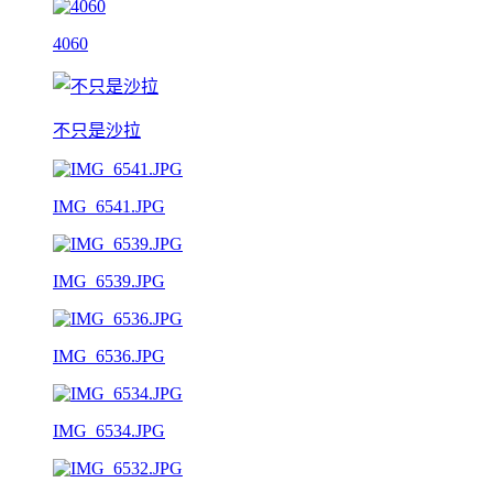
4060
不只是沙拉
IMG_6541.JPG
IMG_6539.JPG
IMG_6536.JPG
IMG_6534.JPG