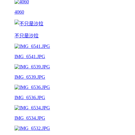
4060
不只是沙拉
IMG_6541.JPG
IMG_6539.JPG
IMG_6536.JPG
IMG_6534.JPG