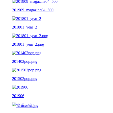
201909_magazine04_500
201801_year_2
201801_year_2.png
201402pop.png
201502pop.png
201906