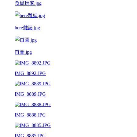
食尚玩家.jpg
here雜誌.jpg
首圖.jpg
IMG_8892.JPG
IMG_8889.JPG
IMG_8888.JPG
IMG_8885.JPG