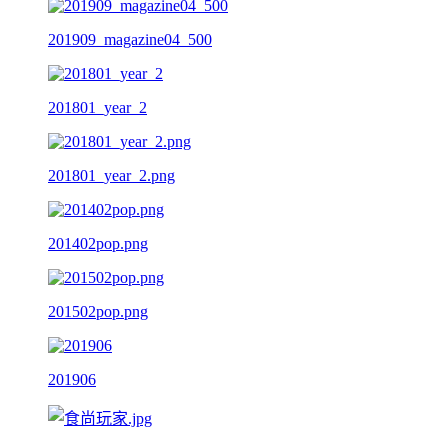
201909_magazine04_500
201801_year_2
201801_year_2.png
201402pop.png
201502pop.png
201906