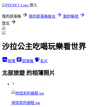
登入
我的部落格
我的部落格後台
我的帳號
登出
沙拉公主吃喝玩樂看世界
相簿
部落格
名片
北部旅遊 的相簿照片
烘焙茶的過程.jpg