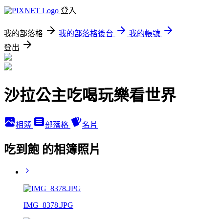
登入
我的部落格
我的部落格後台
我的帳號
登出
沙拉公主吃喝玩樂看世界
相簿
部落格
名片
吃到飽 的相簿照片
IMG_8378.JPG